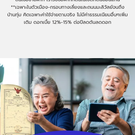
**เฉพาะในตัวเมือง-กรอบทางเลี่ยงและถนนมะลิวัลย์จนถึง
บ้านทุ่ม คิดเฉพาะค่าใช้จ่ายตามจริง ไม่มีค่าธรรมเนียมอื่นๆเพิ่ม
เติม ดอกเบี้ย 12%-15% ต่อปีลดต้นลดดอก