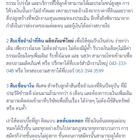
ธรรม โปร่งใส และบริการที่ให้ลูกค้าสามารถได้ผลประโยชน์สูงสุด การ
ให้วงเงินนั้นเราไม่จำกัดเลย เพราะเราจะอ้างอิงจากราคาที่ดินและราคา
สิ่งปลูกสร้างที่พนักงานเทุนแหลมทองประเมิน อีกทั้งยังพิจารณาจาก
กำลังในการส่งงวดของแต่ละคน และกู้เงินได้อย่างสบายใจ
2
สินเชื่อจำนำที่ดิน
ผลิตภัณฑ์ใหม่
เพื่อให้คุณรับเงินด่วน ง่ายกว่า
เดิม เพียงวางโฉนด ไม่ต้องจำนอง ไม่ต้องมีผู้ค้ำ รับวงเงินเต็มๆไม่มีค่า
ธรรมเนียมใดๆเพิ่มเติม! รับทั้งโฉนด และ นส3ก สามารถโทรเข้ามาเพื่อ
สอบถามผลิตภัณฑ์ หรือ ปรึกษาได้ที่เบอร์สำนักงานใหญ่
043-333-
048
หรือ โทรสอบถามสาขาได้ที่เบอร์
063-394-3599
3
สินเชื่อนาโน
พิเศษ สำหรับลูกค้าสินเชื่อจำนองที่ดินปัจจุบัน ที่มี
ประวัติชำระดี ผ่อนมาแล้วมากกว่า 6 เดือน และต้องการวงเงินเพิ่มเติม
สามารถติดต่อเข้ามาที่บริษัทเพื่อยื่นเรื่อง ได้ง่ายๆ ไม่ต้องใช้สินทรัพย์
หรือ คนค้ำ
เราให้ดอกเบี้ยที่ถูก คิดแบบ
ลดต้นลดดอก
ที่ยิ่งเงินต้นลดคุณผ่อน
หมดได้เร็วขึ้น และทุกอย่างเป็นไปตามกฏหมายทุกกระบวนการ การ
สมัครก็ง่ายขั้นตอนไม่ยุ่งยาก ขั้นตอนการสมัครนั้นสามารถดูได้จาก